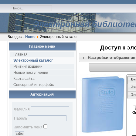
Электронная библиоте
Вы здесь:
Home
Электронный каталог
Главное меню
Доступ к эл
Главная
Настройки отображения
Электронный каталог
Рейтинг изданий
Новые поступления
Карта сайта
Би
Сенсорный интерфейс
Эк
Авторизация
Эл
Фамилия
О
Пароль
Г
Запомнить меня