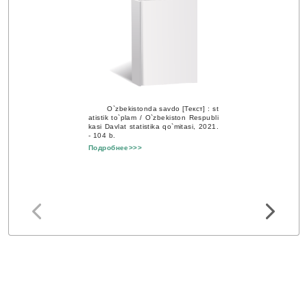
O`zbekistonda savdo [Текст] : st
atistik to`plam / O`zbekiston Respubli
kasi Davlat statistika qo`mitasi, 2021.
- 104 b.
Подробнее>>>