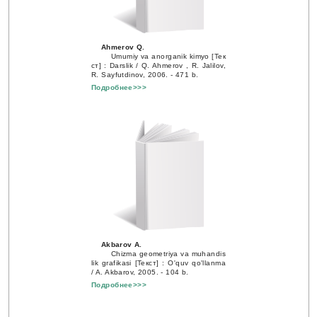
Ahmerov Q.
Umumiy va anorganik kimyo [Тек
ст] : Darslik / Q. Ahmerov , R. Jalilov,
R. Sayfutdinov, 2006. - 471 b.
Подробнее>>>
Akbarov A.
Chizma geometriya va muhandis
lik grafikasi [Текст] : O'quv qo'llanma
/ A. Akbarov, 2005. - 104 b.
Подробнее>>>