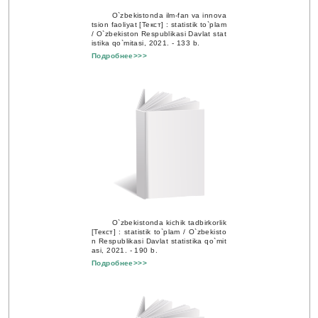
O`zbekistonda ilm-fan va innova
tsion faoliyat [Текст] : statistik to`plam
/ O`zbekiston Respublikasi Davlat stat
istika qo`mitasi, 2021. - 133 b.
Подробнее>>>
O`zbekistonda kichik tadbirkorlik
[Текст] : statistik to`plam / O`zbekisto
n Respublikasi Davlat statistika qo`mit
asi, 2021. - 190 b.
Подробнее>>>