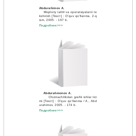
Abdurahimov A.
Miqdoriy tahlil va operatsiyalarni te
kshirish [Текст] : O'quv qo'llanma
. 2-q
ism, 2005. - 167 b.
Подробнее>>>
Abdurahmonov A.
Chizmachilikdan grafik ishlar tizi
mi [Текст] : O'quv qo'llanma / A., Abd
urahimov, 2005. - 174 b.
Подробнее>>>