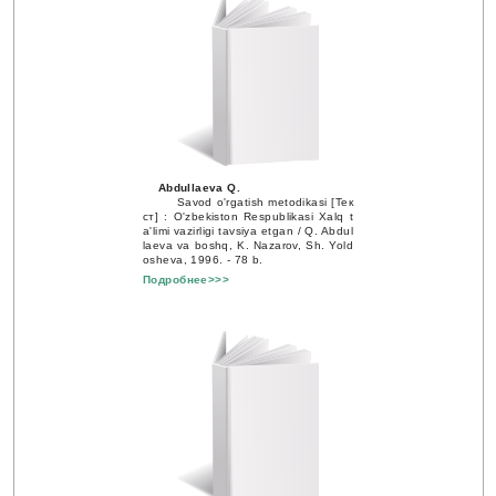
Abdullaeva Q.
Savod o'rgatish metodikasi [Тек
ст] : O'zbekiston Respublikasi Xalq t
a'limi vazirligi tavsiya etgan / Q. Abdul
laeva va boshq, K. Nazarov, Sh. Yold
osheva, 1996. - 78 b.
Подробнее>>>