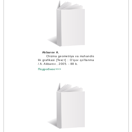
Akbarov A.
Сhizma geometriya va muhandis
lik grafikasi [Текст] : O'quv qo'llanma
/ A. Akbarov , 2005. - 88 b.
Подробнее>>>