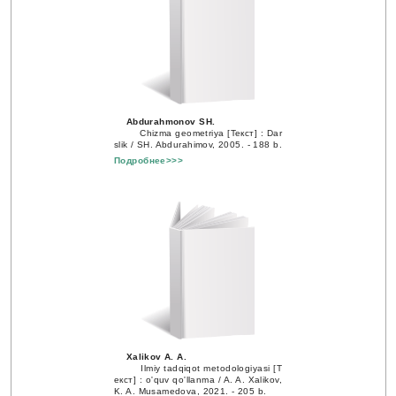
Abdurahmonov SH.
Chizma geometriya [Текст] : Dar
slik / SH. Abdurahimov, 2005. - 188 b.
Подробнее>>>
Xalikov A. A.
Ilmiy tadqiqot metodologiyasi [Т
екст] : o'quv qo'llanma / A. A. Xalikov,
K. A. Musamedova, 2021. - 205 b.