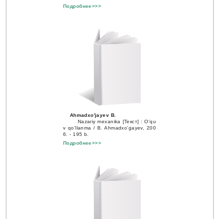
Подробнее>>>
Ahmadxo'jayev B.
Nazariy mexanika [Текст] : O'qu
v qo'llanma / B. Ahmadxo'gayev, 200
6. - 195 b.
Подробнее>>>