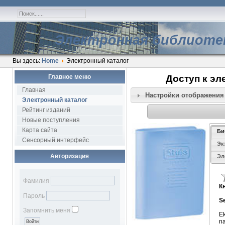
Электронная библиоте
Вы здесь:
Home
Электронный каталог
Главное меню
Доступ к эл
Главная
Настройки отображения
Электронный каталог
Рейтинг изданий
Новые поступления
Карта сайта
Би
Сенсорный интерфейс
Эк
Авторизация
Эл
Фамилия
К
Пароль
Se
Ki
Запомнить меня
Ek
na