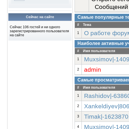
Сообщений 
Самые популярные т
Сейчас на сайте
#
Тема
Сейчас 106 гостей и ни одного
зарегистрированного пользователя
О работе фору
1
на сайте
Наиболее активные у
#
Имя пользователя
Muxsimov|-140
1
admin
2
Самые просматривае
#
Имя пользователя
Rashidov|-6386
1
Xankeldiyev|80
2
Timak|-1623870
3
Muxsimov|-140
4