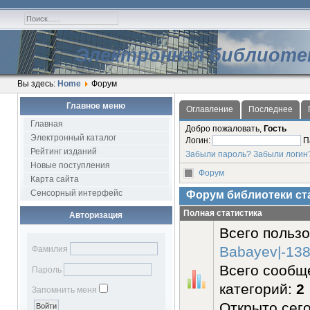
Электронная библиоте
Вы здесь:
Home
Форум
Главное меню
Оглавление
Последнее
Главная
Добро пожаловать,
Гость
Электронный каталог
Логин:
П
Рейтинг изданий
Забыли пароль?
Забыли логин
Новые поступления
Форум
Карта сайта
Сенсорный интерфейс
Форум библиотеки ст
Полная статистика
Авторизация
Всего пользо
Babayev|-13
Фамилия
Всего сообщ
Пароль
категорий:
2
Запомнить меня
Открыто сег