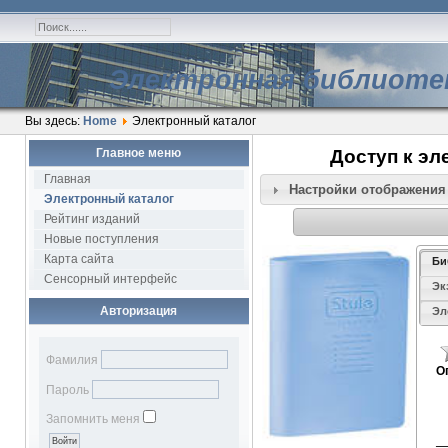
Электронная библиоте
Вы здесь:
Home
Электронный каталог
Главное меню
Доступ к эл
Главная
Настройки отображения
Электронный каталог
Рейтинг изданий
Новые поступления
Карта сайта
Би
Сенсорный интерфейс
Эк
Авторизация
Эл
Фамилия
О
Пароль
Г
Запомнить меня