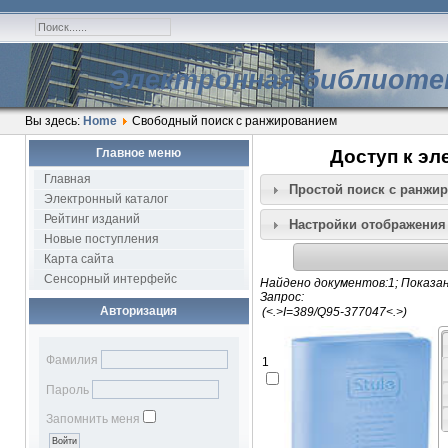
Электронная библиоте
Вы здесь:
Home
Свободный поиск с ранжированием
Главное меню
Доступ к эл
Главная
Простой поиск c ранжи
Электронный каталог
Рейтинг изданий
Настройки отображения
Новые поступления
Карта сайта
Сенсорный интерфейс
Найдено документов:1; Показан
Запрос:
Авторизация
Фамилия
1
Пароль
Запомнить меня