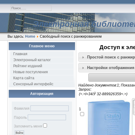
Электронная библиоте
Вы здесь:
Home
Свободный поиск с ранжированием
Главное меню
Доступ к эл
Главная
Простой поиск c ранжи
Электронный каталог
Рейтинг изданий
Настройки отображения
Новые поступления
Карта сайта
Сенсорный интерфейс
Найдено документов:1; Показан
Запрос:
Авторизация
Фамилия
1
Пароль
Запомнить меня