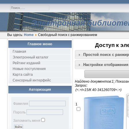
Электронная библиоте
Вы здесь:
Home
Свободный поиск с ранжированием
Главное меню
Доступ к эл
Главная
Простой поиск c ранжи
Электронный каталог
Рейтинг изданий
Настройки отображения
Новые поступления
Карта сайта
Сенсорный интерфейс
Найдено документов:1; Показан
Запрос:
Авторизация
Фамилия
1
Пароль
Запомнить меня