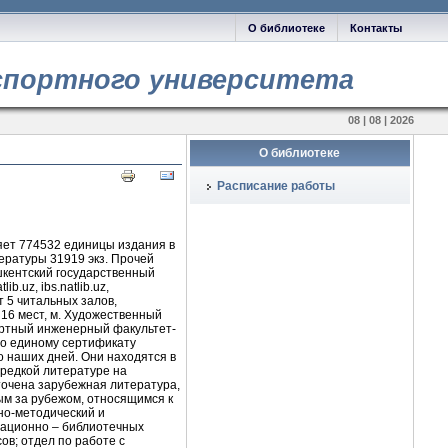
О библиотеке
Контакты
спортного университета
08 | 08 | 2026
О библиотеке
Расписание работы
яет
774532
единицы
издания
в
ературы
31919
экз.
Прочей
кентский
государственный
tlib
.
uz
,
ibs
.
natlib
.
uz
,
т
5
читальных
залов
,
а
16
мест
,
м.
Художественный
ртный
инженерный
факультет
-
о
единому
сертификату
о
наших
дней
.
Они
находятся в
редкой
литературе
на
точена
зарубежная
литература
,
ым
за
рубежом
,
относящимся
к
но
-
методический
и
ационно
–
библиотечных
сов
;
отдел по работе с