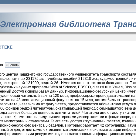
Электронная библиотека Тран
ОТЕКЕ
но
ого
центра
Ташкентского
государственного
университета
транспорта
составл
числе
:
научных
231175
экз.
,
учебных
пособий
212318
экз.
,
художественной
лит
в
,
электронной
-131999
,
редкой
-
26
.
Имеется
полнотекстовая
база
данных
.
Таш
рубежных
научных
программ
:
Web
of
Science
,
EBSCO
,
diss.rsl.ru
и
Узнел
,
Diss
.
na
ченный
доступ
к своим
базам
данных
.
Информационно
-
ресурсный
центр
имее
туденческий
читальный
зал
на
120
мест
,
профессорско
-
преподавательский
н
считан
на
48
мест
,
авиационный
факультет
-на
15
мест
,
автомобильно
-
транспо
верситета
,
независимо
от
факультета
, предоставляется абонентская
услуга
п
500
фондов
редкой
литературы
, охватывающей период с
семнадцатого
века
д
едставляют
большую
ценность
для
читателей
.
Читатели
имеют
доступ
к
этой
ьности
.
Кроме
того
,
наряду
с
магистерскими
диссертациями в
фонде
сосредо
ся
магистрами
и
студентами
.
Также
есть
доступ
к
журналам
и
газетам
,
изданн
ионно
-
ресурсного
центра
5
отделов
,
в
которых
работает
42
сотрудника
:
Науч
нный
отдел
;
отдел
комплектования
,
каталогизации
и
систематизации
информ
информационными
ресурсами
;
отделы
электронных
информационных
ресур