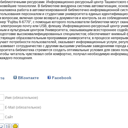
-
библиотечными
ресурсами
.
Информационно
-
ресурсный
центр
Ташкентского
новейшие
технологии
.
В
библиотеке
внедрена
система
автоматизации
,
основ
налажена
работа
в
автоматизированной
библиотечно
-
информационной
сист
пользования
персоналом
и
студентами
университета
единых
идентификацио
м
вопросам
,
включая
сроки
возврата
документов
и
контроль
за
их
соблюдение
анер
“
Fujitsu
fi
-
6770
”
, с
помощью
которого
пользователи
библиотеки
могут
скан
электронную
почту
или
USB
,
флешку
.
Информационно
-
ресурсный
центр
уни
ьным
и
культурным
центром
Университета, оказывающим
всестороннее
содей
одготовке
высококвалифицированных
специалистов
;
обеспечивает
книжный
ствующие
образовательным
программам
университета
; в
процессе
непрерыв
учает
потребности
пользователей
, оказывает
информационные
услуги
,
регул
развивает
сотрудничество
с
другими
высшими
учебными
заведениями
города
ерситета
библиотека
стремится
создать
оптимальные
условия
для
своих
пол
 чтобы
читатель
чувствовал
себя
комфортно
,
получал
необходимую
информац
каждого
посещения
.
ВКонтакте
Facebook
те
Имя (обязательное)
E-Mail (обязательное)
Сайт