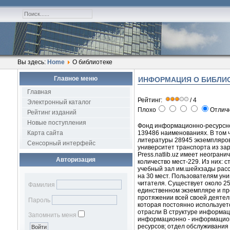
Вы здесь:
Home
О библиотеке
Главное меню
ИНФОРМАЦИЯ О БИБЛИ
Главная
Рейтинг:
/ 4
Электронный каталог
Плохо
Отлич
Рейтинг изданий
Новые поступления
Фонд
информационно
-
ресурсн
Карта сайта
139486
наименованиях
.
В
том
литературы
28945
экземпляро
Сенсорный интерфейс
университет
транспорта
из
за
Press
.
natlib
.
uz
имеет
неограни
Авторизация
количество
мест
-
229
.
Из
них
:
с
учебный
зал
им.
шейхзады
рас
на
30
мест
.
Пользователям
уни
читателя
.
Существует
около
2
Фамилия
единственном
экземпляре
и пр
протяжении
всей
своей
деятел
Пароль
которая
постоянно
использует
отрасли
В
структуре
информац
Запомнить меня
информационно
-
информацио
ресурсов
;
отдел
обслуживания