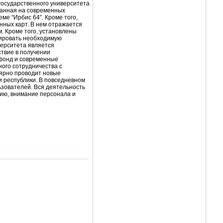
государственного
университета
анная
на
современных
еме
“
Ирбис
64
”
.
Кроме
того
,
нных
карт
.
В
нем
отражается
м
.
Кроме
того
,
установлены
ировать
необходимую
верситета
является
ствие
в получении
фонд
и
современные
ного
сотрудничества
с
ярно
проводит
новые
и
республики
.
В
повседневном
ьзователей
.
Вся
деятельность
ию
,
внимание
персонала
и