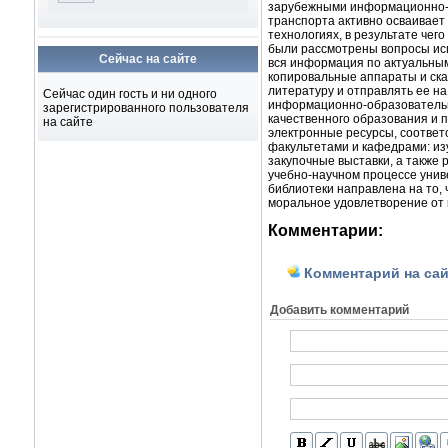
зарубежными
информационно
транспорта
активно
осваивает
технологиях
,
в
результате
чего
были
рассмотрены
вопросы
ис
Сейчас на сайте
вся
информация
по
актуальны
копировальные
аппараты
и
ск
литературу
и
отправлять
ее
на
Сейчас один гость и ни одного
информационно
-
образовател
зарегистрированного пользователя
качественного
образования
и
п
на сайте
электронные
ресурсы
,
соответ
факультетами
и
кафедрами
:
из
закупочные
выставки
, а
также
учебно
-
научном
процессе
унив
библиотеки
направлена на то,
моральное
удовлетворение
от
Комментарии:
Комментарий на сай
Добавить комментарий