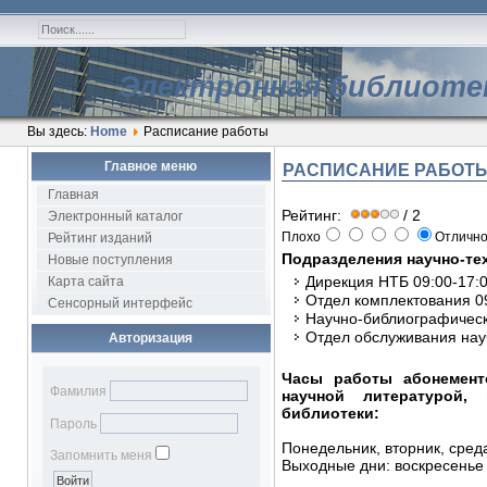
Электронная библиоте
Вы здесь:
Home
Расписание работы
Главное меню
РАСПИСАНИЕ РАБОТ
Главная
Рейтинг:
/ 2
Электронный каталог
Плохо
Отличн
Рейтинг изданий
Подразделения научно-те
Новые поступления
Дирекция НТБ 09:00-17:
Карта сайта
Отдел комплектования 09
Сенсорный интерфейс
Научно-библиографическ
Отдел обслуживания нау
Авторизация
Часы работы абонемент
Фамилия
научной литературой, 
библиотеки:
Пароль
Понедельник, в
торник, сред
Запомнить меня
Выходные дни: воскресенье