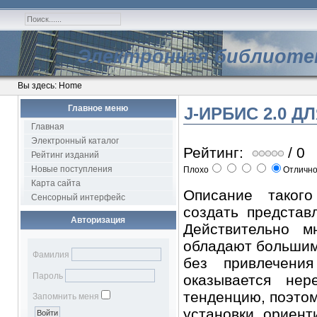
Электронная библиоте
Вы здесь:
Home
Главное меню
J-ИРБИС 2.0 
Главная
Электронный каталог
Рейтинг:
/ 0
Рейтинг изданий
Новые поступления
Плохо
Отличн
Карта сайта
Описание такого
Сенсорный интерфейс
создать представ
Авторизация
Действительно м
обладают большим 
Фамилия
без привлечения
Пароль
оказывается нер
тенденцию, поэтом
Запомнить меня
установки, ориент