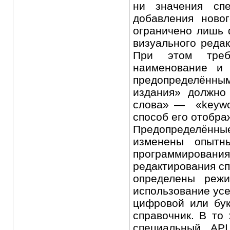
ни значения сп
добавления новог
ограничено лишь 
визуального реда
При этом треб
наименование и 
предопределённы
издания» должно
слова» — «keywor
способ его отобра
Предопределённые
изменены опытн
программирования
редактирования сп
определены режи
использование усе
цифровой или бук
справочник. В то
специальный API