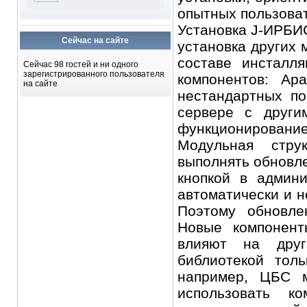
опытных пользова
Установка J-ИРБИС
Сейчас на сайте
установка других 
составе инсталл
Сейчас 98 гостей и ни одного
зарегистрированного пользователя
компонентов: Ap
на сайте
нестандартных по
сервере с други
функционирование
Модульная стру
выполнять обновле
кнопкой в админи
автоматически и н
Поэтому обновле
Новые компонент
влияют на друг
библиотекой тол
например, ЦБС м
использовать ко