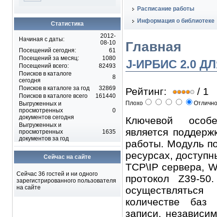
Расписание работы
Информация о библиотеке
Статистика
2012-
Начиная с даты:
Главная
08-10
Посещений сегодня:
61
Посещений за месяц:
1080
J-ИРБИС 2.0 
Посещений всего:
82493
Поисков в каталоге
8
сегодня
Поисков в каталоге за год
32869
Рейтинг:
/ 1
Поисков в каталоге всего
161440
Плохо
Отличн
Выгруженных и
просмотренных
0
документов сегодня
Ключевой особ
Выгруженных и
является поддерж
просмотренных
1635
документов за год
работы. Модуль по
ресурсах, доступ
Сейчас на сайте
TCP\IP сервера, 
Сейчас 36 гостей и ни одного
протокол Z39-50
зарегистрированного пользователя
на сайте
осуществлять
количестве баз
записи, независим