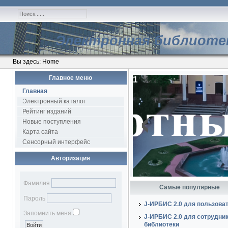
Электронная библиоте
Вы здесь:
Home
Главное меню
1
Главная
‹
Электронный каталог
Рейтинг изданий
Новые поступления
Карта сайта
Сенсорный интерфейс
Авторизация
Фамилия
Самые популярные
Пароль
J-ИРБИС 2.0 для пользова
Запомнить меня
J-ИРБИС 2.0 для сотрудни
библиотеки