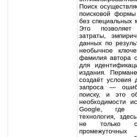
Поиск осуществля
поисковой формы
без специальных 
Это позволяет
затраты, эмпири
данных по резуль
необычное ключе
фамилия автора 
для идентификац
издания. Перман
создаёт условия 
запроса — ошиб
поиску, и это о
необходимости и
Google, где и
технология, здес
не только о
промежуточных 