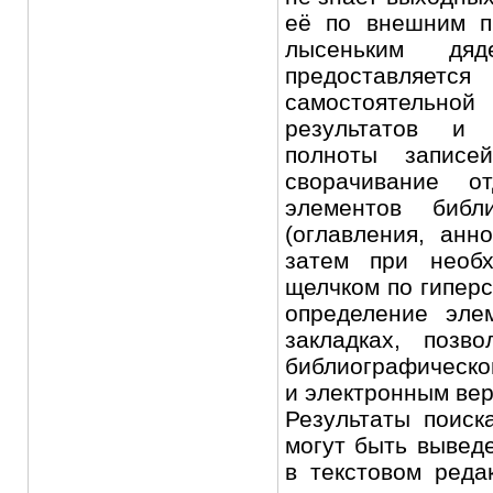
её по внешним п
лысеньким дяде
предоставляетс
самостоятельной
результатов и 
полноты записе
сворачивание от
элементов библи
(оглавления, анн
затем при необх
щелчком по гиперс
определение эле
закладках, поз
библиографическо
и электронным вер
Результаты поиск
могут быть вывед
в текстовом ред