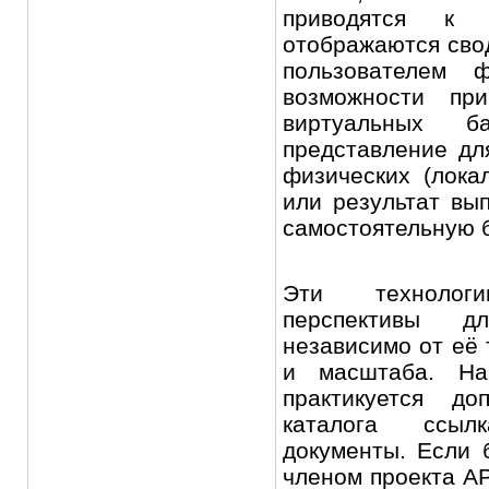
приводятся к 
отображаются сво
пользователем ф
возможности пр
виртуальных б
представление дл
физических (лока
или результат вы
самостоятельную б
Эти технолог
перспективы д
независимо от её
и масштаба. На
практикуется до
каталога ссыл
документы. Если 
членом проекта А