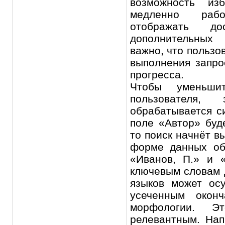
возможность из
медленно раб
отображать д
дополнительных
важно, что пользо
выполнения запро
прогресса.
Чтобы уменьши
пользователя, 
обрабатывается с
поле «Автор» буд
то поиск начнёт в
форме данных об
«Иванов, П.» и 
ключевым словам д
языков может ос
усеченным окон
морфологии. Э
релевантным. Нап