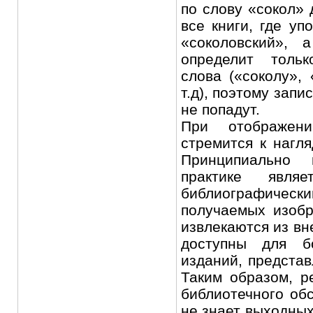
по слову «сокол» 
все книги, где уп
«соколовский», 
определит тольк
слова («соколу»,
т.д), поэтому запи
не попадут.
При отображени
стремится к нагля
Принципиально
практике явля
библиографическ
получаемых изобр
извлекаются из вн
доступны для б
изданий, предста
Таким образом, р
библиотечного обс
не знает выходных